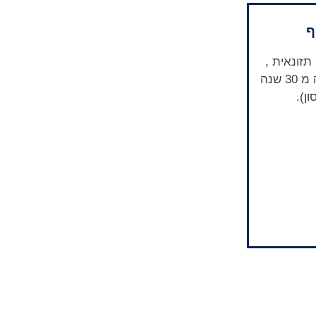
ף
תזונאית ,
אירידיולוגית ונטורופטית למעלה מ 30 שנה
ן).